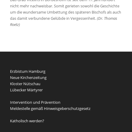
nicht mehr nachweisbar. Somit gerieten sowohl die Geschichte
um die wundersame Umbettung des späteren Bischofs als auch
das damit verbundene Gelübde in Vergessenheit.
(Dr. Thomas
Roetz)
Erzbistum Hamburg
Neue Kirchenzeitung
Kloster Nütschau
Lübecker Märtyrer
Intervention und Prävention
Meldestelle gemäß Hinweisgeberschutzgesetz
Katholisch werden?