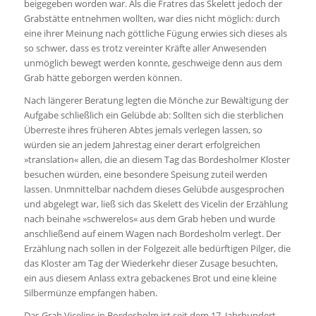
beigegeben worden war. Als die Fratres das Skelett jedoch der
Grabstätte entnehmen wollten, war dies nicht möglich: durch
eine ihrer Meinung nach göttliche Fügung erwies sich dieses als
so schwer, dass es trotz vereinter Kräfte aller Anwesenden
unmöglich bewegt werden konnte, geschweige denn aus dem
Grab hätte geborgen werden können.
Nach längerer Beratung legten die Mönche zur Bewältigung der
Aufgabe schließlich ein Gelübde ab: Sollten sich die sterblichen
Überreste ihres früheren Abtes jemals verlegen lassen, so
würden sie an jedem Jahrestag einer derart erfolgreichen
»translation« allen, die an diesem Tag das Bordesholmer Kloster
besuchen würden, eine besondere Speisung zuteil werden
lassen. Unmnittelbar nachdem dieses Gelübde ausgesprochen
und abgelegt war, ließ sich das Skelett des Vicelin der Erzählung
nach beinahe »schwerelos« aus dem Grab heben und wurde
anschließend auf einem Wagen nach Bordesholm verlegt. Der
Erzählung nach sollen in der Folgezeit alle bedürftigen Pilger, die
das Kloster am Tag der Wiederkehr dieser Zusage besuchten,
ein aus diesem Anlass extra gebackenes Brot und eine kleine
Silbermünze empfangen haben.
Das Grab Vicelins in Bordesholm ist seit dem 17. Jahrhundert