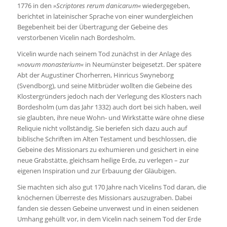
1776 in den
»Scriptores rerum danicarum«
wiedergegeben,
berichtet in lateinischer Sprache von einer wundergleichen
Begebenheit bei der Übertragung der Gebeine des
verstorbenen Vicelin nach Bordesholm.
Vicelin wurde nach seinem Tod zunächst in der Anlage des
»
novum monasterium«
in Neumünster beigesetzt. Der spätere
Abt der Augustiner Chorherren, Hinricus Swyneborg
(Svendborg), und seine Mitbrüder wollten die Gebeine des
Klostergründers jedoch nach der Verlegung des Klosters nach
Bordesholm (um das Jahr 1332) auch dort bei sich haben, weil
sie glaubten, ihre neue Wohn- und Wirkstätte wäre ohne diese
Reliquie nicht vollständig. Sie beriefen sich dazu auch auf
biblische Schriften im Alten Testament und beschlossen, die
Gebeine des Missionars zu exhumieren und gesichert in eine
neue Grabstätte, gleichsam heilige Erde, zu verlegen – zur
eigenen Inspiration und zur Erbauung der Gläubigen.
Sie machten sich also gut 170 Jahre nach Vicelins Tod daran, die
knöchernen Überreste des Missionars auszugraben. Dabei
fanden sie dessen Gebeine unverwest und in einen seidenen
Umhang gehüllt vor, in dem Vicelin nach seinem Tod der Erde