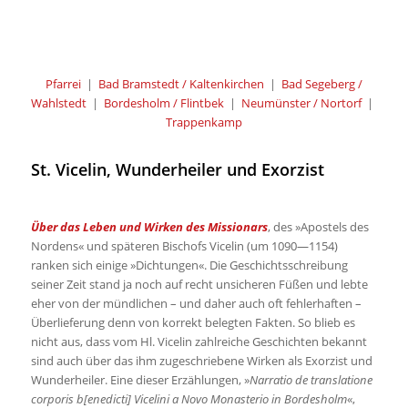
Pfarrei
|
Bad Bramstedt / Kaltenkirchen
|
Bad Segeberg /
Wahlstedt
|
Bordesholm / Flintbek
|
Neumünster / Nortorf
|
Trappenkamp
St. Vicelin, Wunderheiler und Exorzist
Über das Leben und Wirken des Missionars
, des »Apostels des
Nordens« und späteren Bischofs Vicelin (um 1090—1154)
ranken sich einige »Dichtungen«. Die Geschichtsschreibung
seiner Zeit stand ja noch auf recht unsicheren Füßen und lebte
eher von der mündlichen – und daher auch oft fehlerhaften –
Überlieferung denn von korrekt belegten Fakten. So blieb es
nicht aus, dass vom Hl. Vicelin zahlreiche Geschichten bekannt
sind auch über das ihm zugeschriebene Wirken als Exorzist und
Wunderheiler. Eine dieser Erzählungen, »
Narratio de translatione
corporis b[enedicti] Vicelini a Novo Monasterio in Bordesholm
«,