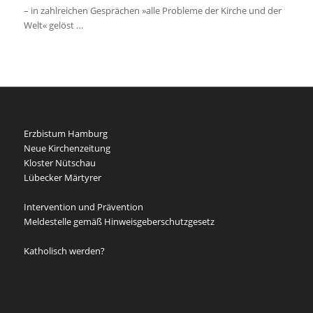
– in zahlreichen Gesprächen »alle Probleme der Kirche und der
Welt« gelöst …
Erzbistum Hamburg
Neue Kirchenzeitung
Kloster Nütschau
Lübecker Märtyrer
Intervention und Prävention
Meldestelle gemäß Hinweisgeberschutzgesetz
Katholisch werden?