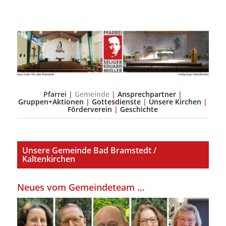
Pfarrei
|
Gemeinde
|
Ansprechpartner
|
a
Gruppen+Aktionen
|
Gottesdienste
|
Unsere Kirchen
|
Förderverein
|
Geschichte
Unsere Gemeinde Bad Bramstedt /
Kaltenkirchen
.
Neues vom Gemeindeteam …