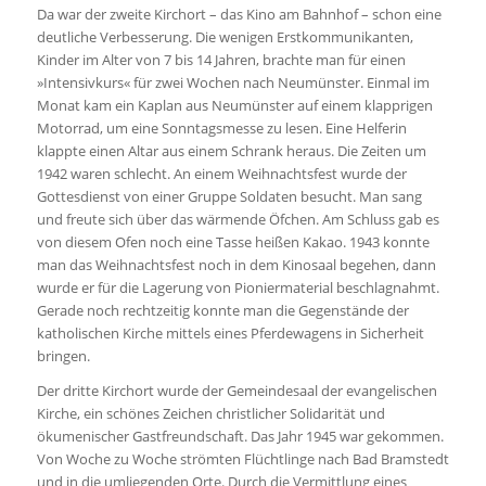
Da war der zweite Kirchort – das Kino am Bahnhof – schon eine
deutliche Verbesserung. Die wenigen Erstkommunikanten,
Kinder im Alter von 7 bis 14 Jahren, brachte man für einen
»Intensivkurs« für zwei Wochen nach Neumünster. Einmal im
Monat kam ein Kaplan aus Neumünster auf einem klapprigen
Motorrad, um eine Sonntagsmesse zu lesen. Eine Helferin
klappte einen Altar aus einem Schrank heraus. Die Zeiten um
1942 waren schlecht. An einem Weihnachtsfest wurde der
Gottesdienst von einer Gruppe Soldaten besucht. Man sang
und freute sich über das wärmende Öfchen. Am Schluss gab es
von diesem Ofen noch eine Tasse heißen Kakao. 1943 konnte
man das Weihnachtsfest noch in dem Kinosaal begehen, dann
wurde er für die Lagerung von Pioniermaterial beschlagnahmt.
Gerade noch rechtzeitig konnte man die Gegenstände der
katholischen Kirche mittels eines Pferdewagens in Sicherheit
bringen.
Der dritte Kirchort wurde der Gemeindesaal der evangelischen
Kirche, ein schönes Zeichen christlicher Solidarität und
ökumenischer Gastfreundschaft. Das Jahr 1945 war gekommen.
Von Woche zu Woche strömten Flüchtlinge nach Bad Bramstedt
und in die umliegenden Orte. Durch die Vermittlung eines