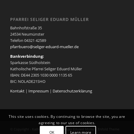
PFARREI SELIGER EDUARD MÜLLER
Bahnhofstraße 35
24534 Neumünster
Telefon 04321 42589
pfarrbuero@seliger-eduard-mueller.de
Bankverbindung:
Sparkasse Südholstein
Katholische Pfarrei Seliger Eduard Müller
IBAN: DE44 2305 1030 0000 1135 65
BIC: NOLADE21SHO
Kontakt
|
Impressum
|
Datenschutzerklärung
This site uses cookies. By continuing to browse the site, you are
agreeing to our use of cookies.
© Copyright -
Katholische Pfarrei Seliger Eduard Müller
-
Enfold Theme
OK
Learn more