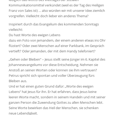
Kommunikationsmittel verkündet (weil es der Tag des Heiligen
Franz von Sales ist) … also würden wir mit unserer Idee ziemlich
vorgreifen. Vielleicht doch lieber ein anderes Thema?
Inspiriert durch das Evangelium des kommenden Sonntags
vielleicht:
Du hast Worte des ewigen Lebens
dazu ein Foto von jemandem, der einem anderen etwas ins Ohr
flüstert? Oder zwei Menschen auf einer Parkbank, im Gespräch
vertieft? Oder jemanden, der mit dem Handy telefoniert?
„Gehen oder Bleiben“ – Jesus stellt seine Jünger im 6. Kapitel des
Johannesevangeliums vor diese Entscheidung. Nehmen sie
Anstoß an seinen Worten oder können sie ihm vertrauen?
Petrus spricht sich spontan und voller Überzeugung fürs
Bleiben aus.
Und er hat einen guten Grund dafür: „Worte des ewigen
Lebens“ hat Jesus für ihn. Er hat erfahren, dass Jesus keine
leeren Worte macht, sondern in seinem Handeln und mit seiner
ganzen Person die Zuwendung Gottes zu allen Menschen lebt.
Seine Worte bewirken das Heil der Menschen, sie schenken
neue Lebendigkeit.