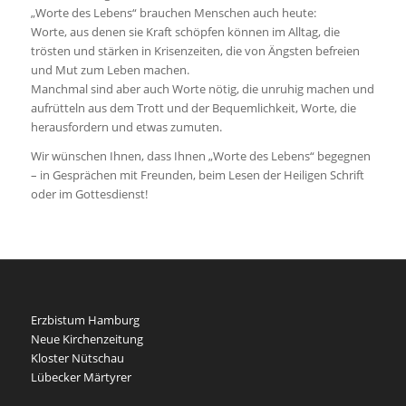
„Worte des Lebens“ brauchen Menschen auch heute:
Worte, aus denen sie Kraft schöpfen können im Alltag, die
trösten und stärken in Krisenzeiten, die von Ängsten befreien
und Mut zum Leben machen.
Manchmal sind aber auch Worte nötig, die unruhig machen und
aufrütteln aus dem Trott und der Bequemlichkeit, Worte, die
herausfordern und etwas zumuten.
Wir wünschen Ihnen, dass Ihnen „Worte des Lebens“ begegnen
– in Gesprächen mit Freunden, beim Lesen der Heiligen Schrift
oder im Gottesdienst!
Erzbistum Hamburg
Neue Kirchenzeitung
Kloster Nütschau
Lübecker Märtyrer