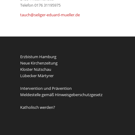
Telefon 0176 31195975
tauch@seliger-eduard-mueller.de
Erzbistum Hamburg
Neue Kirchenzeitung
Kloster Nütschau
Lübecker Märtyrer
Intervention und Prävention
Meldestelle gemäß Hinweisgeberschutzgesetz
Katholisch werden?