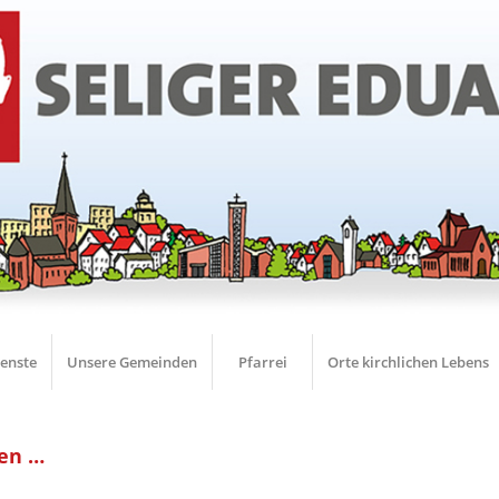
ienste
Unsere Gemeinden
Pfarrei
Orte kirchlichen Lebens
men …