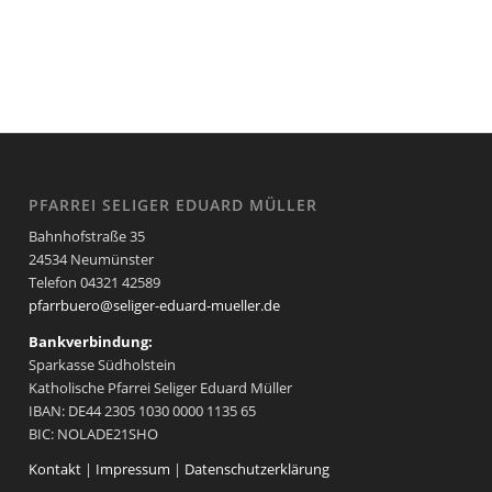
PFARREI SELIGER EDUARD MÜLLER
Bahnhofstraße 35
24534 Neumünster
Telefon 04321 42589
pfarrbuero@seliger-eduard-mueller.de
Bankverbindung:
Sparkasse Südholstein
Katholische Pfarrei Seliger Eduard Müller
IBAN: DE44 2305 1030 0000 1135 65
BIC: NOLADE21SHO
Kontakt
|
Impressum
|
Datenschutzerklärung