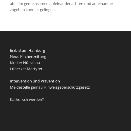
aber im gemeinsamen aufeinander achten und aufeinander
zugehen kann es gelingen.
Erzbistum Hamburg
Neue Kirchenzeitung
Kloster Nütschau
Lübecker Märtyrer
Intervention und Prävention
Meldestelle gemäß Hinweisgeberschutzgesetz
Katholisch werden?