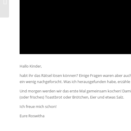
Tag 2 – Donnerstag
Hallo Kinder,
habt ihr das Rätsel lösen können? Einige Fragen waren aber auc
ein wenig nachgeforscht. Was ich herausgefunden habe, erzähle 
Und morgen werden wir das erste Mal gemeinsam kochen! Damit w
(oder frisches) Toastbrot oder Brötchen, Eier und etwas Salz.
Ich freue mich schon!
Eure Roswitha