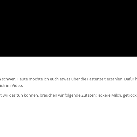
h schwer. Heute möchte ich euch etwas über die Fastenzeit erzählen. Dafür 
ich im Video.
ir das tun können, brauchen wir folgende Zutaten: leckere Milch, getroc