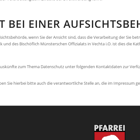
 BEI EINER AUFSICHTSB
sichtsbehörde, wenn Sie der Ansicht sind, dass die Verarbeitung der Sie b
und des Bischöflich Münsterschen Offizialats in Vechta i.O. ist dies die Ka
 Auskünfte zum Thema Datenschutz unter folgenden Kontaktdaten zur Verf
 Sie hierbei bitte auch die verantwortliche Stelle an, die im Impressum g