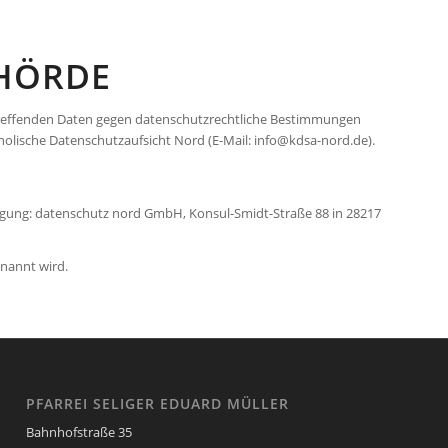
EHÖRDE
etreffenden Daten gegen datenschutzrecht­liche Bestimmungen
tholische Datenschutz­aufsicht Nord (E-Mail: info@kdsa-nord.de).
ügung: datenschutz nord GmbH, Konsul-Smidt-Straße 88 in 28217
enannt wird.
PFARREI SELIGER EDUARD MÜLLER
Bahnhofstraße 35