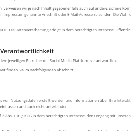
en, verweisen wir je nach Inhalt gegebenenfalls auch auf andere, sichere Ko
ie im Impressum genannte Anschrift oder E-Mail-Adresse zu senden. Die Wahl
g KDG. Die Datenverarbei­tung erfolgt in dem berechtigten Interesse, Öffentli
Verantwortlichkeit
dem jeweiligen Betreiber der Social-Media-Plattform verantwortlich.
it finden Sie im nachfol­genden Abschnitt.
Basis von Nutzungsdaten erstellt werden und Informationen über Ihre Interak
eeinflussen und auch nicht unterbinden.
§ 6 Abs. 1 lit. g KDG in dem berechtigten Interesse, den Umgang mit unseren