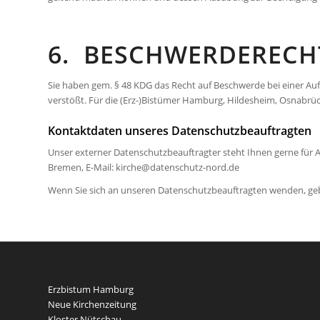
6. BESCHWERDERECHT
Sie haben gem. § 48 KDG das Recht auf Beschwerde bei einer Auf
verstößt. Für die (Erz-)Bistümer Hamburg, Hildesheim, Osnabrück 
Kontaktdaten unseres Datenschutzbeauftragten
Unser externer Datenschutzbeauftragter steht Ihnen gerne für
Bremen, E-Mail: kirche@datenschutz-nord.de
Wenn Sie sich an unseren Datenschutzbeauftragten wenden, geben
Erzbistum Hamburg
Neue Kirchenzeitung
Kloster Nütschau