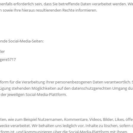
nfalls erforderlich sein, dass Sie betreffende Daten verarbeitet werden. 
 sowie Ihre hieraus resultierenden Rechte informieren.
gende Social-Media-Seiten:
ler
igere5717
attform für die Verarbeitung Ihrer personenbezogenen Daten verantwortlich.
fügung stehenden Möglichkeiten auf den datenschutzgerechten Umgang durch
er jeweiligen Social-Media-Plattform.
en, wie zum Beispiel Nutzernamen, Kommentare, Videos, Bilder, Likes, öffen
cke verarbeitet. Wir behalten uns lediglich vor, Inhalte zu löschen, sofern di
ttform ist, und kommunizieren über die Social-Media-Plattform mit Ihnen.