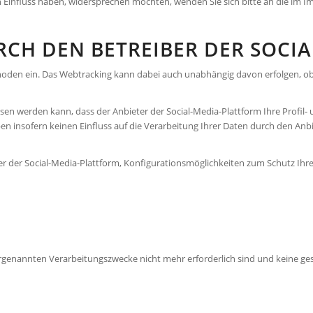
n Einfluss haben, wider­sprechen möchten, wenden Sie sich bitte an die i
CH DEN BETREIBER DER SOCI
oden ein. Das Webtracking kann dabei auch unabhängig davon erfolgen, ob Si
ssen werden kann, dass der Anbieter der Social-Media-Plattform Ihre Profi
 in­sofern keinen Einfluss auf die Verarbeitung Ihrer Daten durch den Anbi
 der Social-Media-Platt­form, Konfigurationsmöglichkeiten zum Schutz Ihr
rgenannten Verarbeitungs­zwecke nicht mehr erforderlich sind und keine g