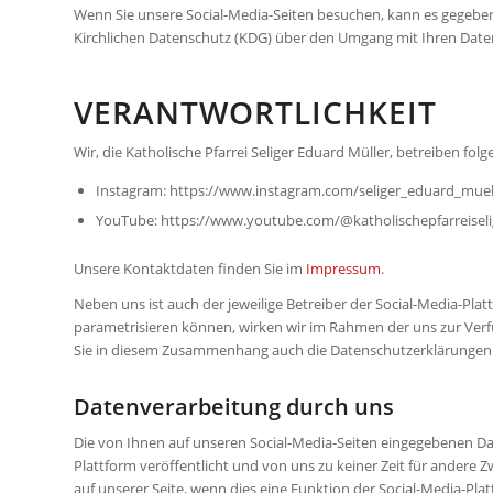
Wenn Sie unsere Social-Media-Seiten besuchen, kann es gegebene
Kirchlichen Datenschutz (KDG) über den Umgang mit Ihren Daten
VERANTWORTLICHKEIT
Wir, die Katholische Pfarrei Seliger Eduard Müller, betreiben fol
Instagram: https://www.instagram.com/seliger_eduard_muel
YouTube: https://www.youtube.com/@katholischepfarreisel
Unsere Kontaktdaten finden Sie im
Impressum
.
Neben uns ist auch der jeweilige Betreiber der Social-Media-Pl
parametrisieren können, wirken wir im Rahmen der uns zur Ver
Sie in diesem Zusammenhang auch die Daten­schutzerklärungen d
Datenverarbeitung durch uns
Die von Ihnen auf unseren Social-Media-Seiten eingegebenen Dat
Plattform veröffentlicht und von uns zu keiner Zeit für andere Zwe
auf unserer Seite, wenn dies eine Funktion der Social-Media-Pla