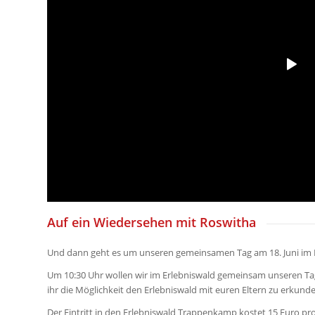
Auf ein Wiedersehen mit Roswitha
Und dann geht es um unseren gemeinsamen Tag am 18. Juni im
Um 10:30 Uhr wollen wir im Erlebniswald gemeinsam unseren Tag
ihr die Möglichkeit den Erlebniswald mit euren Eltern zu erkunde
Der Eintritt in den Erlebniswald Trappenkamp kostet 15 Euro pr