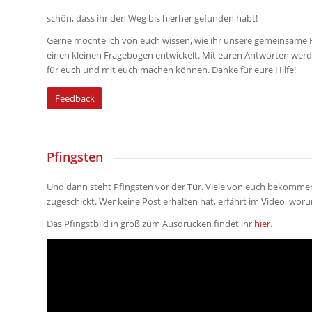
schön, dass ihr den Weg bis hierher gefunden habt!
Gerne möchte ich von euch wissen, wie ihr unsere gemeinsame F
einen kleinen Fragebogen entwickelt. Mit euren Antworten werd
für euch und mit euch machen können. Danke für eure Hilfe!
Feedback
Pfingsten
Und dann steht Pfingsten vor der Tür. Viele von euch bekommen
zugeschickt. Wer keine Post erhalten hat, erfährt im Video, woru
Das Pfingstbild in groß zum Ausdrucken findet ihr
hier
.