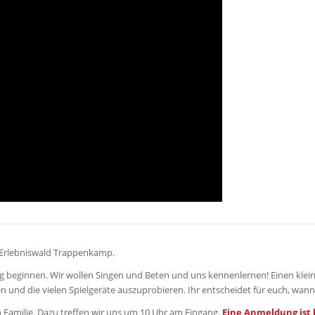
 Erlebniswald Trappenkamp.
 beginnen. Wir wollen Singen und Beten und uns kennenlernen! Einen klein
n und die vielen Spielgeräte auszuprobieren. Ihr entscheidet für euch, wann
o Familie. Dazu treffen wir uns um 10 Uhr am Eingang.
Eine Anmeldung ist b