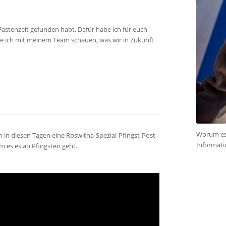
astenzeit gefunden habt. Dafür habe ich für euch
e ich mit meinem Team schauen, was wir in Zukunft
Worum es 
 in diesen Tagen eine Roswitha-Spezial-Pfingst-Post
Informatio
m es es an Pfingsten geht.