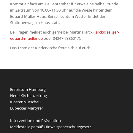
Kommt einfach am 19. September für etwa eine halbe Stunde
im Zeitraum von 10.00–11.30 Uhr auf die Wiese hinter dem
Eduard-Müller-Haus. Bei schlechtem Wetter findet der
Stationenweg im Haus statt.
Bei Fragen meldet euch gerne bei Martina Jarck (
jarck@seliger-
eduard-mueller.de
oder 04347-7386017).
Das Team der Kinderkirche freut sich auf euch!
Erzbistum Hamburg
Neue Kirchenzeitung
Kloster Nütschau
Lübecker Märtyrer
Intervention und Prävention
Meldestelle gemäß Hinweisgeberschutzgesetz