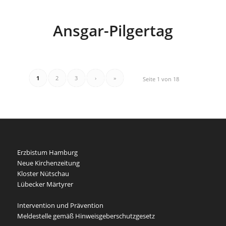
Ansgar-Pilgertag
1
2
3
›
»
Seite 1 von 18
Erzbistum Hamburg
Neue Kirchenzeitung
Kloster Nütschau
Lübecker Märtyrer
Intervention und Prävention
Meldestelle gemäß Hinweisgeberschutzgesetz