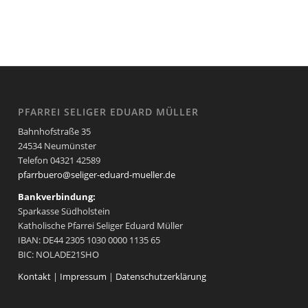
PFARREI SELIGER EDUARD MÜLLER
Bahnhofstraße 35
24534 Neumünster
Telefon 04321 42589
pfarrbuero@seliger-eduard-mueller.de
Bankverbindung:
Sparkasse Südholstein
Katholische Pfarrei Seliger Eduard Müller
IBAN: DE44 2305 1030 0000 1135 65
BIC: NOLADE21SHO
Kontakt
|
Impressum
|
Datenschutzerklärung