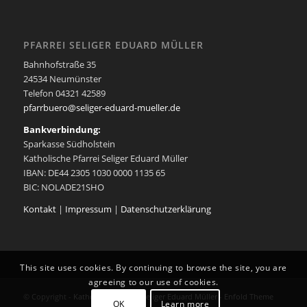
PFARREI SELIGER EDUARD MÜLLER
Bahnhofstraße 35
24534 Neumünster
Telefon 04321 42589
pfarrbuero@seliger-eduard-mueller.de
Bankverbindung:
Sparkasse Südholstein
Katholische Pfarrei Seliger Eduard Müller
IBAN: DE44 2305 1030 0000 1135 65
BIC: NOLADE21SHO
Kontakt
|
Impressum
|
Datenschutzerklärung
This site uses cookies. By continuing to browse the site, you are
agreeing to our use of cookies.
© Copyright -
Katholische Pfarrei Seliger Eduard Müller
-
Enfold Theme
OK
Learn more