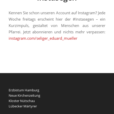
Kennen Sie schon unseren Account auf Instagram? Jede
Woche freitags erscheint hier der #Instasegen – ein
Kurzimpuls, gestaltet von Menschen aus unserer
Pfarrei. Jetzt abonnieren und nichts mehr verpassen:
instagram.com/seliger_eduard_mueller
Erzbistum Hamburg
Neue Kirchenzeitung
Kloster Nütschau
Lübecker Märtyrer