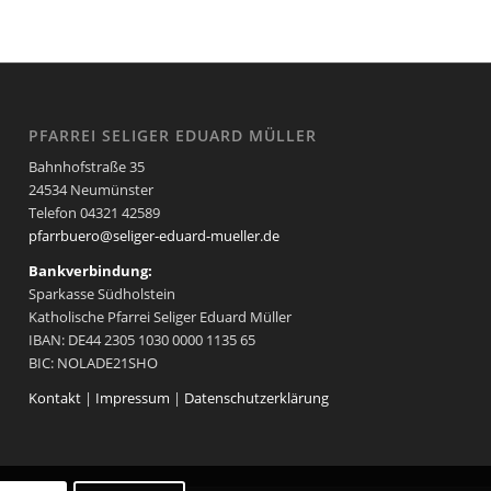
PFARREI SELIGER EDUARD MÜLLER
Bahnhofstraße 35
24534 Neumünster
Telefon 04321 42589
pfarrbuero@seliger-eduard-mueller.de
Bankverbindung:
Sparkasse Südholstein
Katholische Pfarrei Seliger Eduard Müller
IBAN: DE44 2305 1030 0000 1135 65
BIC: NOLADE21SHO
Kontakt
|
Impressum
|
Datenschutzerklärung