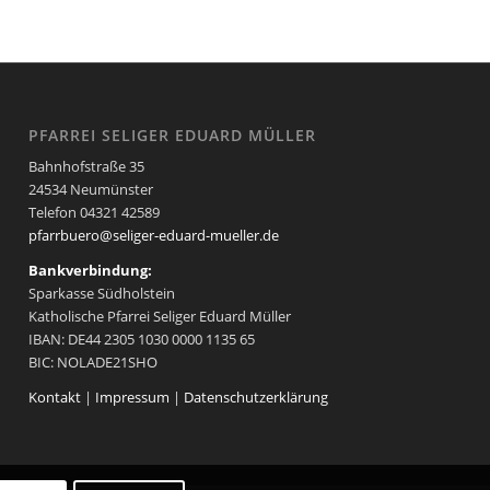
PFARREI SELIGER EDUARD MÜLLER
Bahnhofstraße 35
24534 Neumünster
Telefon 04321 42589
pfarrbuero@seliger-eduard-mueller.de
Bankverbindung:
Sparkasse Südholstein
Katholische Pfarrei Seliger Eduard Müller
IBAN: DE44 2305 1030 0000 1135 65
BIC: NOLADE21SHO
Kontakt
|
Impressum
|
Datenschutzerklärung