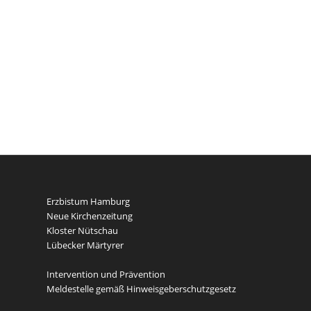
Erzbistum Hamburg
Neue Kirchenzeitung
Kloster Nütschau
Lübecker Märtyrer
Intervention und Prävention
Meldestelle gemäß Hinweisgeberschutzgesetz