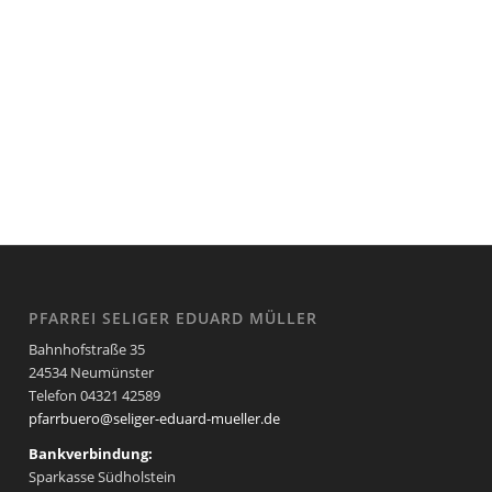
PFARREI SELIGER EDUARD MÜLLER
Bahnhofstraße 35
24534 Neumünster
Telefon 04321 42589
pfarrbuero@seliger-eduard-mueller.de
Bankverbindung:
Sparkasse Südholstein